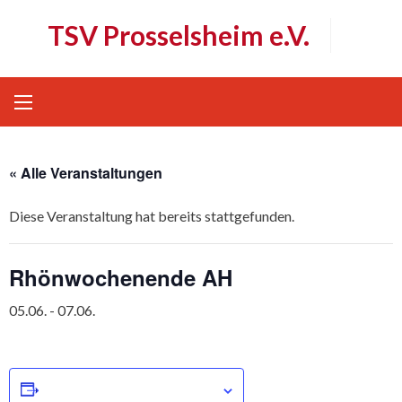
Skip
TSV Prosselsheim e.V.
to
content
« Alle Veranstaltungen
Diese Veranstaltung hat bereits stattgefunden.
Rhönwochenende AH
05.06.
-
07.06.
Zum Kalender hinzufügen