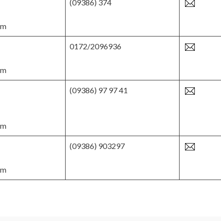
(09386) 374
im
0172/2096936
im
(09386) 97 97 41
im
(09386) 903297
im