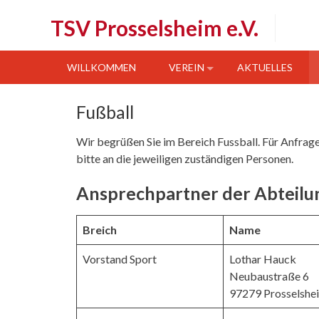
Skip
TSV Prosselsheim e.V.
to
content
WILLKOMMEN
VEREIN
AKTUELLES
Fußball
Wir begrüßen Sie im Bereich Fussball. Für Anfrage
bitte an die jeweiligen zuständigen Personen.
Ansprechpartner der Abteilu
Breich
Name
Vorstand Sport
Lothar Hauck
Neubaustraße 6
97279 Prosselshe