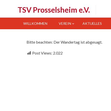
Skip
TSV Prosselsheim e.V.
to
content
WILLKOMMEN
VEREIN
AKTUELLES
Bitte beachten: Der Wandertag ist abgesagt.
Post Views:
2.022