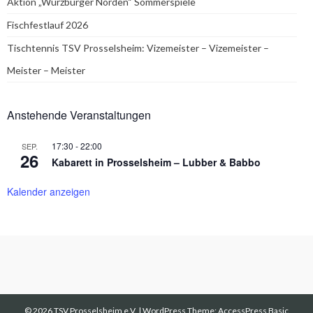
Aktion „Würzburger Norden“ Sommerspiele
Fischfestlauf 2026
Tischtennis TSV Prosselsheim: Vizemeister – Vizemeister –
Meister – Meister
Anstehende Veranstaltungen
17:30
-
22:00
SEP.
26
Kabarett in Prosselsheim – Lubber & Babbo
Kalender anzeigen
© 2026 TSV Prosselsheim e.V.
|
WordPress Theme:
AccessPress Basic