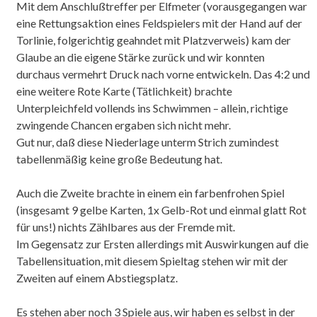
Mit dem Anschlußtreffer per Elfmeter (vorausgegangen war
eine Rettungsaktion eines Feldspielers mit der Hand auf der
Torlinie, folgerichtig geahndet mit Platzverweis) kam der
Glaube an die eigene Stärke zurück und wir konnten
durchaus vermehrt Druck nach vorne entwickeln. Das 4:2 und
eine weitere Rote Karte (Tätlichkeit) brachte
Unterpleichfeld vollends ins Schwimmen – allein, richtige
zwingende Chancen ergaben sich nicht mehr.
Gut nur, daß diese Niederlage unterm Strich zumindest
tabellenmäßig keine große Bedeutung hat.
Auch die Zweite brachte in einem ein farbenfrohen Spiel
(insgesamt 9 gelbe Karten, 1x Gelb-Rot und einmal glatt Rot
für uns!) nichts Zählbares aus der Fremde mit.
Im Gegensatz zur Ersten allerdings mit Auswirkungen auf die
Tabellensituation, mit diesem Spieltag stehen wir mit der
Zweiten auf einem Abstiegsplatz.
Es stehen aber noch 3 Spiele aus, wir haben es selbst in der